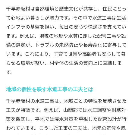
水道工事で快適な暮らしを守るための秘訣
千早赤阪村は自然環境と歴史文化が共存し、住民にとっ
地域に根ざす水道工事の信頼性を知る
て心地よい暮らしが魅力です。その中で水道工事は生活
水道工事が実現する安心の生活環境づくり
インフラの基盤を担い、毎日の安心や快適さを支えてい
水道トラブルを防ぐ水道工事の工夫
ます。例えば、地域の地形や水質に即した配管工事や設
快適な暮らしに必要な水道工事の選び方
備の選定が、トラブルの未然防止や長寿命化に寄与して
地域住民の声から学ぶ水道工事の重要性
います。これにより、子育て世帯や高齢者も安心して暮
らせる環境が整い、村全体の生活の質向上に直結しま
自然と調和する千早赤阪村の水道工事事情
す。
自然と共生する水道工事の特徴を解説
千早赤阪村に最適な水道工事の工夫
地域の個性を映す水道工事の工夫とは
水道工事で守る豊かな自然環境とは
千早赤阪村の水道工事は、地域ごとの特性を反映させた
環境配慮型の水道工事が注目される理由
工夫が特徴です。例えば、山間部では水圧調整や耐寒対
地元に根ざした水道工事の取組み
策を徹底し、平地では浸水対策を重視した配管設計が行
自然と調和した水道工事の実際の効果
われています。こうした工事の工夫は、地元の気候や風