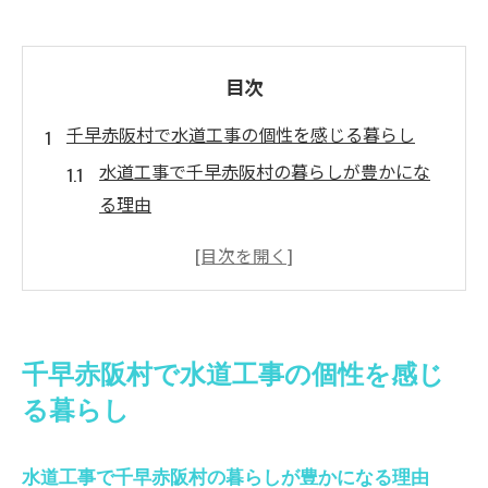
目次
千早赤阪村で水道工事の個性を感じる暮らし
水道工事で千早赤阪村の暮らしが豊かにな
る理由
地域の個性を映す水道工事の工夫とは
住まいに安心をもたらす水道工事のポイン
ト
千早赤阪村ならではの水道工事の実例紹介
千早赤阪村で水道工事の個性を感じ
水道工事が支える自然と調和した生活
る暮らし
個性的な水道工事で守る快適な毎日
水道工事が守る安心な地域の快適生活術
水道工事で千早赤阪村の暮らしが豊かになる理由