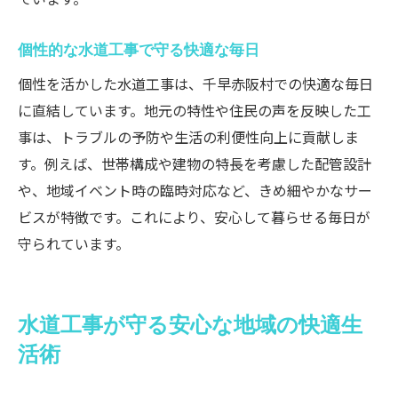
地域とともに進化する水道工事の役割
エコな水道工事で守る住環境の秘訣
個性的な水道工事で守る快適な毎日
千早赤阪村で選ばれる水道工事の新常識
個性を活かした水道工事は、千早赤阪村での快適な毎日
新しい基準で選ばれる水道工事の特徴
に直結しています。地元の特性や住民の声を反映した工
事は、トラブルの予防や生活の利便性向上に貢献しま
千早赤阪村で注目される水道工事の進化
す。例えば、世帯構成や建物の特長を考慮した配管設計
安心を生む水道工事の最新トレンド
や、地域イベント時の臨時対応など、きめ細やかなサー
水道工事選びで知っておきたい新常識
ビスが特徴です。これにより、安心して暮らせる毎日が
地域に愛される水道工事の秘密に迫る
守られています。
これからの水道工事が目指す理想像
水道工事が守る安心な地域の快適生
活術