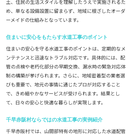
子育て世帯に嬉しい水道工事の選び方
土、住民の生活スタイルを理解したうえで実施されるた
子育て世帯が安心できる水道工事の選び方
め、単なる設備設置に留まらず、地域に根ざしたオーダ
ーメイドの仕組みとなっています。
水道工事で子どもの安全を守る工夫とは
快適な家庭環境を支える水道工事の特徴
住まいに安心をもたらす水道工事のポイント
子育て世代に人気の水道工事ポイント
住まいの安心を守る水道工事のポイントは、定期的なメ
家族が安心する水道工事の基準を知ろう
ンテナンスと迅速なトラブル対応です。具体的には、配
子どもの成長に寄り添う水道工事の魅力
管の点検や老朽化部分の早期交換、漏水時の緊急対応体
地域の特色を活かした水道工事の魅力発見
制の構築が挙げられます。さらに、地域密着型の業者選
地域性が光る水道工事の魅力を探る
びも重要で、地元の事情に通じたプロが対応すること
千早赤阪村の特色を活かす水道工事とは
で、きめ細やかなサービスが受けられます。結果とし
住民目線で見る水道工事の工夫
て、日々の安心と快適な暮らしが実現します。
地域密着型水道工事のメリット解説
千早赤阪村ならではの水道工事の実例紹介
街の未来を拓く水道工事の新しい取り組み
千早赤阪村では、山間部特有の地形に対応した水道配管
地域の声を反映した水道工事の実例