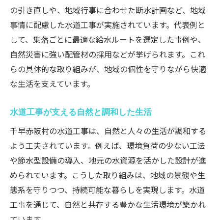
の引き直しや、地域行事に合わせた断水計画など、地域
安心して任せたい水道工事の見極めポイント
事情に配慮した水道工事が実施されています。代表例と
信頼できる水道工事業者の選び方を紹介
して、集落ごとに最適な給水ルートを選定した事例や、
安心感につながる水道工事の基準とは
自然災害に強い配管材の採用などが挙げられます。これ
見極めたい水道工事業者の特徴と実績
らの具体的な取り組みが、地域の個性を守りながら快適
後悔しない水道工事の依頼ポイント
な生活を支えています。
トラブル回避のための水道工事チェック項
水道工事が支える自然と調和した生活
目
家計と安全を守る水道工事の見極め術
千早赤阪村の水道工事は、自然と人々の生活が調和する
よう工夫されています。例えば、環境負荷の少ない工法
水道工事で叶える持続可能な村の住環境
や節水型設備の導入、地元の水資源を活かした設計が進
水道工事が支える持続可能な暮らしとは
められています。こうした取り組みは、地域の景観や生
環境に優しい水道工事の取り組みを学ぶ
態系を守りつつ、持続可能な暮らしを実現します。水道
村の未来を見据えた水道工事の工夫
工事を通じて、自然と共存する豊かな生活環境が築かれ
持続可能な水道工事で安心生活を実現
ています。