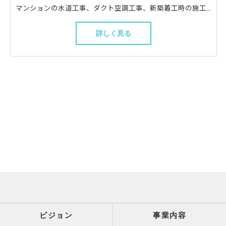
マンションの水道工事、ダクト空調工事、新築着工時の施工などを行います。 パイプを用いて水回りを機能させる仕事◎ 生活に必要不可欠な業種なので、やりがいは十分。 かつ、今後も安定の業務量を見込めます。
詳しく見る
ビジョン
事業内容